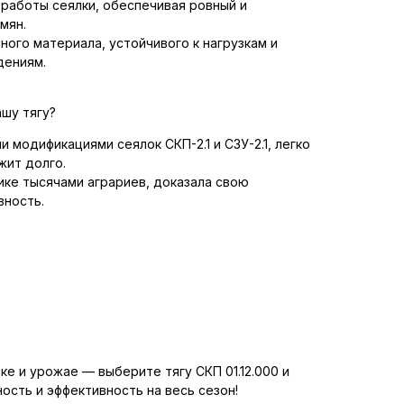
 работы сеялки, обеспечивая ровный и
мян.
чного материала, устойчивого к нагрузкам и
дениям.
шу тягу?
и модификациями сеялок СКП-2.1 и СЗУ-2.1, легко
жит долго.
ике тысячами аграриев, доказала свою
вность.
ке и урожае — выберите тягу СКП 01.12.000 и
ость и эффективность на весь сезон!