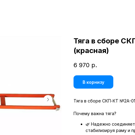
Тяга в сборе СК
(красная)
6 970
р.
В корнизу
Тяга в сборе СКП-КТ №2А-0
Почему важна тяга?
🌿 Надежно соединяет
стабилизируя раму и 