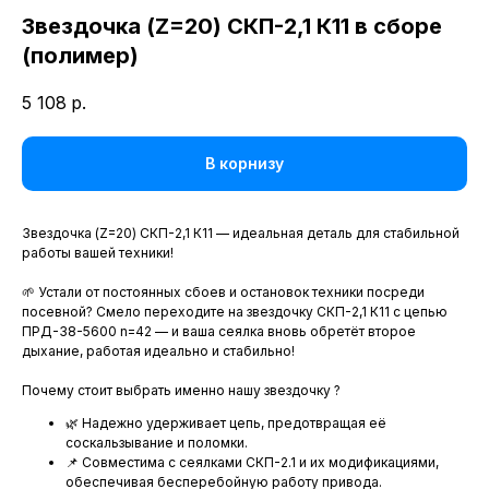
Звездочка (Z=20) СКП-2,1 К11 в сборе
(полимер)
5 108
р.
В корнизу
Звездочка (Z=20) СКП-2,1 К11 — идеальная деталь для стабильной
работы вашей техники!
🌱 Устали от постоянных сбоев и остановок техники посреди
посевной? Смело переходите на звездочку СКП-2,1 К11 с цепью
ПРД-38-5600 n=42 — и ваша сеялка вновь обретёт второе
дыхание, работая идеально и стабильно!
Почему стоит выбрать именно нашу звездочку ?
🌿 Надежно удерживает цепь, предотвращая её
соскальзывание и поломки.
📌 Совместима с сеялками СКП-2.1 и их модификациями,
обеспечивая бесперебойную работу привода.